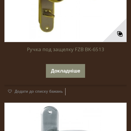
Ручка под защелку FZB BK-6513
Докладніше
Додати до списку бажань