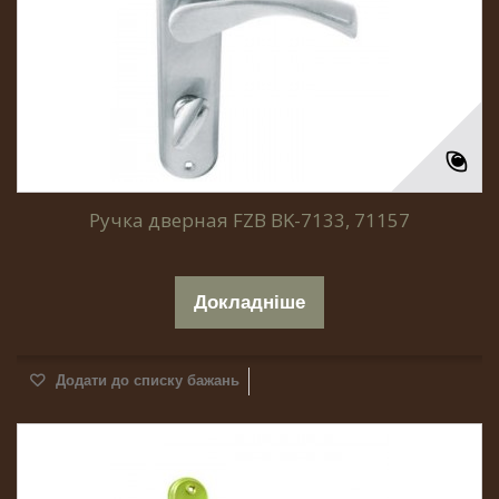
Ручка дверная FZB BK-7133, 71157
Докладніше
Додати до списку бажань