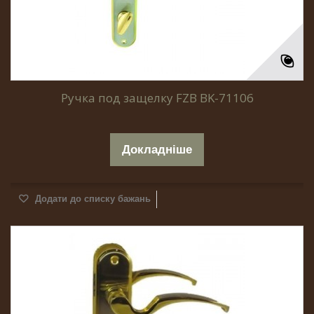
Ручка под защелку FZB BK-71106
Докладніше
Додати до списку бажань