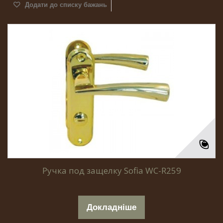
Додати до списку бажань
Ручка под защелку Sofia WC-R259
Докладніше