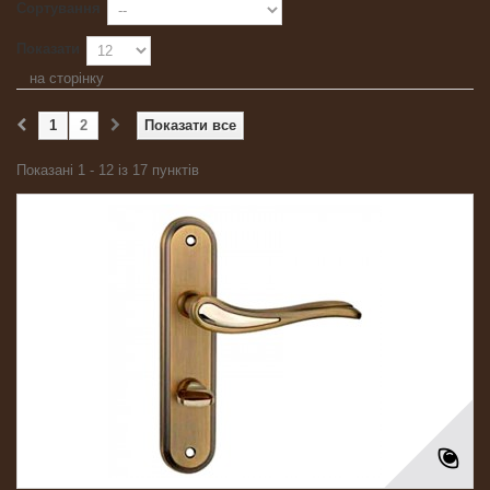
Сортування
Показати
на сторінку
1
2
Показати все
Показані 1 - 12 із 17 пунктів