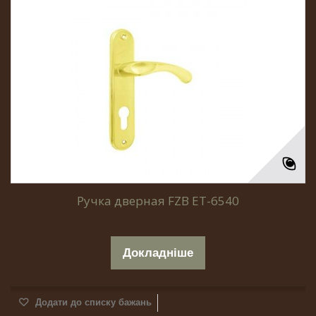
Ручка дверная FZB ET-6540
Докладніше
Додати до списку бажань