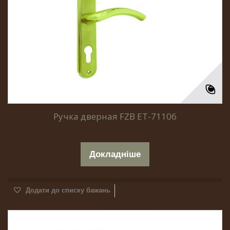
Ручка дверная FZB ET-71106
Докладніше
Додати до списку бажань