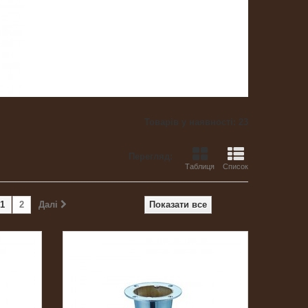
Товарів у наявності: 23
Перегляд:
Таблиця
Список
1
2
Далі
Показати все