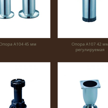
Опора А104 45 мм
Опора А107 42 м
регулируемая