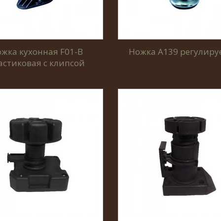
жка кухонная F01-B
Ножка A139 регулиру
астиковая с клипсой