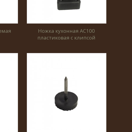
емая
Ножка кухонная AC100
пластиковая с клипсой