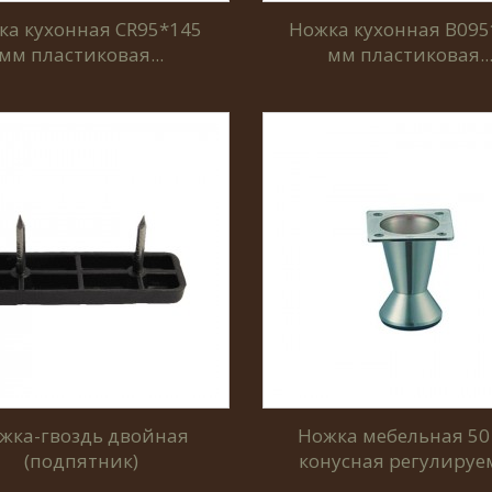
ка кухонная CR95*145
Ножка кухонная B095
мм пластиковая...
мм пластиковая..
жка-гвоздь двойная
Ножка мебельная 50
(подпятник)
конусная регулируе