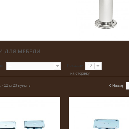
И ДЛЯ МЕБЕЛИ
ння
Показати
--
12
на сторінку
 - 12 із 23 пунктів
Назад