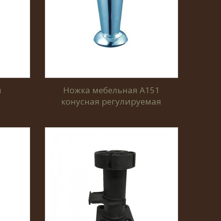
м
Ножка мебельная А151
конусная регулируемая