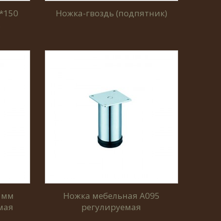
*150
Ножка-гвоздь (подпятник)
.
 мм
Ножка мебельная A095
мая
регулируемая