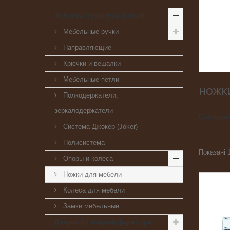
Меблева фурнітура (Китай)
Мебельные ручки
Направляющие
Крючки и вешалки
Мебельные петли
НОЖК
Полкодержатели,
зеркалодержатели
Сортува
Система Джокер (Joker)
Полисистема
Показані 1
Опоры и колеса
Ножки для мебели
Колеса для мебели
Замки мебельные
Дверна (столярна) фурнітура