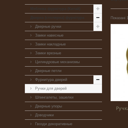
Меблева фурнітура (Китай)
Дверна (столярна) фурнітура
Показані 1
Дверные ручки
Замки навесные
Замки накладные
Замки врезные
Цилиндровые механизмы
Дверные петли
Фурнитура дверей
Ручки для дверей
Шпингалеты, зашелки
Дверные упоры
Ручк
Доводчики
Гвозди декоративные