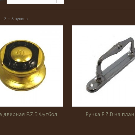
 - 3 із 3 пунктів
а дверная F.Z.B Футбол
Ручка F.Z.B на план