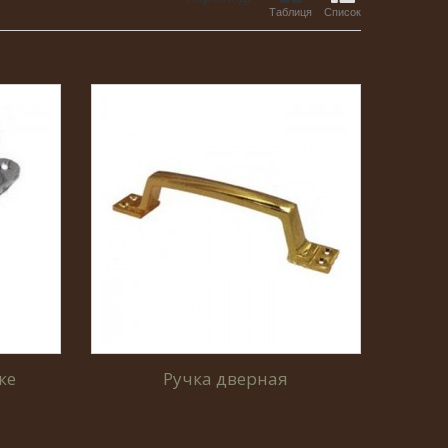
Таблиця
Список
ке
Ручка дверная