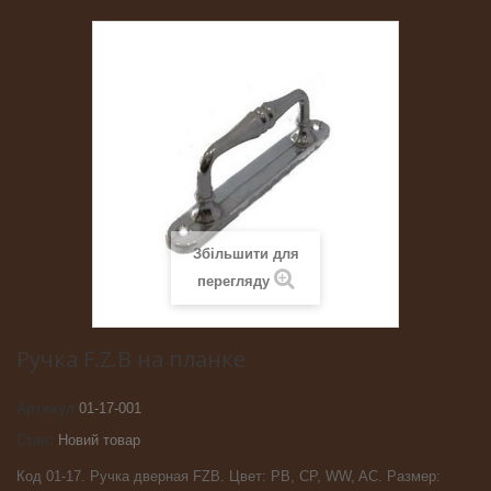
Збільшити для
перегляду
Ручка F.Z.B на планке
Артикул
01-17-001
Стан:
Новий товар
Код 01-17. Ручка дверная FZB. Цвет: PB, CP, WW, AC. Размер: