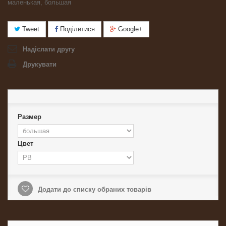
маленькая, большая
Tweet
Поділитися
Google+
Надіслати другу
Друкувати
Размер
Цвет
Додати до списку обраних товарів