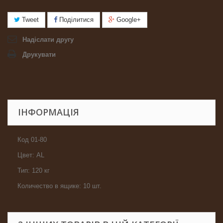
Tweet
Поділитися
Google+
Надіслати другу
Друкувати
ІНФОРМАЦІЯ
Код 01-80
Цвет: АL
Тип: 120 кг
Количество в ящике: 10 шт.