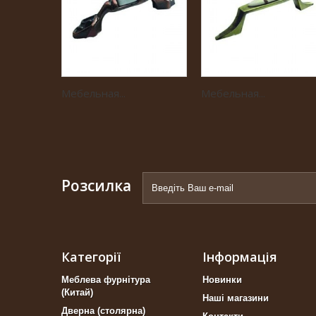
Мебельная...
Мебельная...
Розсилка
Категорії
Інформація
Меблева фурнітура
Новинки
(Китай)
Наші магазини
Дверна (столярна)