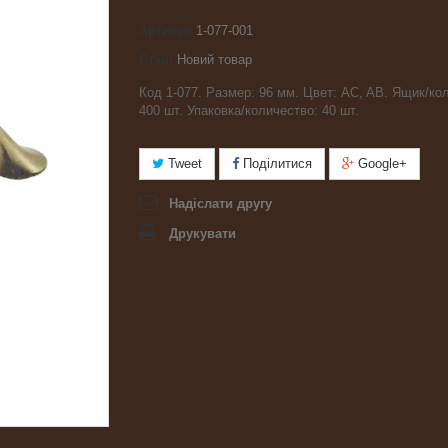
Артикул
1-077-001
Стан:
Новий товар
Код 1-077. Размер: 96 мм. Цвет: AC, AB. Ящик/ко
400 шт. Упаковка/количество: 40 шт.
Tweet
Поділитися
Google+
Надіслати другу
Друкувати