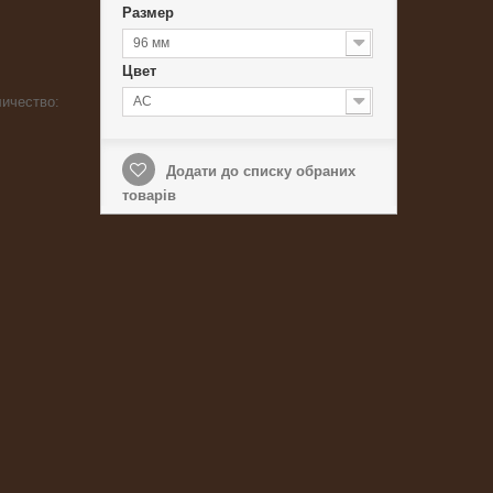
Размер
96 мм
Цвет
личество:
AC
Додати до списку обраних
товарів