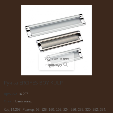
Збільшити для
перегляду
Ручка ERCIYES BOY KULP
Артикул
14.297
Стан:
Новий товар
Код 14.297. Размер: 96, 128, 160, 192, 224, 256, 288, 320, 352, 384,