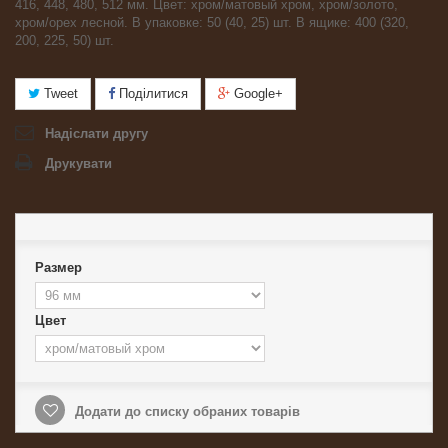
416, 448, 480, 512 мм. Цвет: хром/матовый хром, хром/золото,
хром/орех лесной. В упаковке: 50 (40, 25) шт. В ящике: 400 (320,
200, 225, 50) шт.
Tweet
Поділитися
Google+
Надіслати другу
Друкувати
Размер
Цвет
Додати до списку обраних товарів