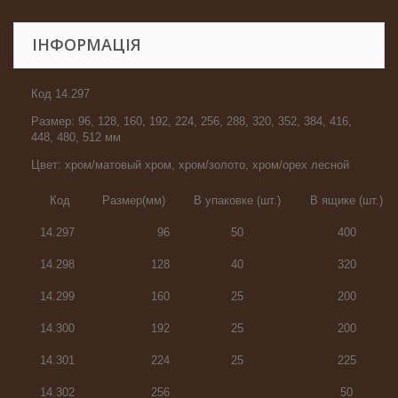
ІНФОРМАЦІЯ
Код 14.297
Размер: 96, 128, 160, 192, 224, 256, 288, 320, 352, 384, 416,
448, 480, 512 мм
Цвет: хром/матовый хром, хром/золото, хром/орех лесной
Код
Размер(мм)
В упаковке (шт.)
В ящике (шт.)
14.297
96
50
400
14.298
128
40
320
14.299
160
25
200
14.300
192
25
200
14.301
224
25
225
14.302
256
50