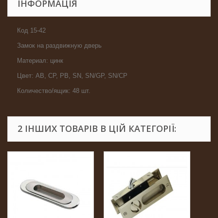
ІНФОРМАЦІЯ
Код 15-42
Замок на раздвижную дверь
Материал: цинк
Цвет: AB, CP, PB, SN, SN/GP, SN/CP
Количество/ящик: 48 шт.
2 ІНШИХ ТОВАРІВ В ЦІЙ КАТЕГОРІЇ: