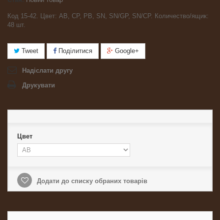
Код 15-42. Цвет: AB, CP, PB, SN, SN/GP, SN/CP. Количество/ящик:
48 шт.
Tweet
Поділитися
Google+
Надіслати другу
Друкувати
Цвет
Додати до списку обраних товарів