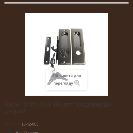
Збільшити для
перегляду
Замок Sofia (808-18) для раздвижных
дверей
Артикул
15-42-003
Стан:
Новий товар