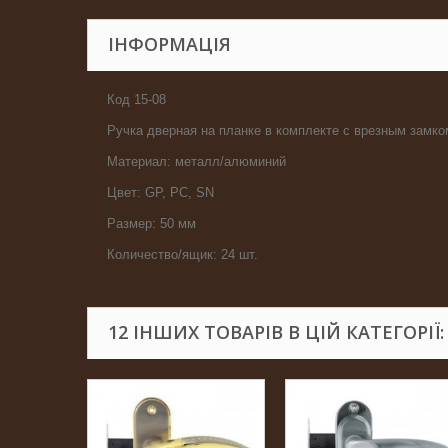
ІНФОРМАЦІЯ
Код 15-08
Ручка дверная на планке в комплекте с врезным замк
Материал: металл/алюминий
Цвет: GP, PC, SN
Размер: 50 мм
Количество/ящик: 24 шт.
12 ІНШИХ ТОВАРІВ В ЦІЙ КАТЕГОРІЇ: