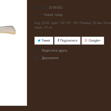
Артикул
15-08-001
Стан:
Новий товар
Код 15-08. Цвет: GP, PC, SN. Размер: 50 мм. Коли
ящик: 24 шт.
Tweet
Поділитися
Google+
Надіслати другу
Друкувати