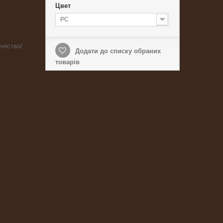
Цвет
PC
чество/
Додати до списку обраних
товарів