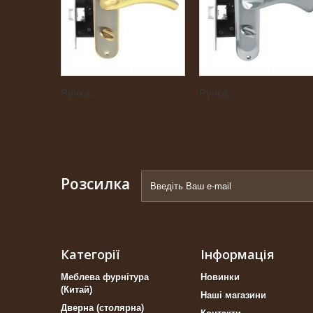
Ручка...
Ручка...
Розсилка
Категорії
Інформація
Меблева фурнітура
Новинки
(Китай)
Наші магазини
Дверна (столярна)