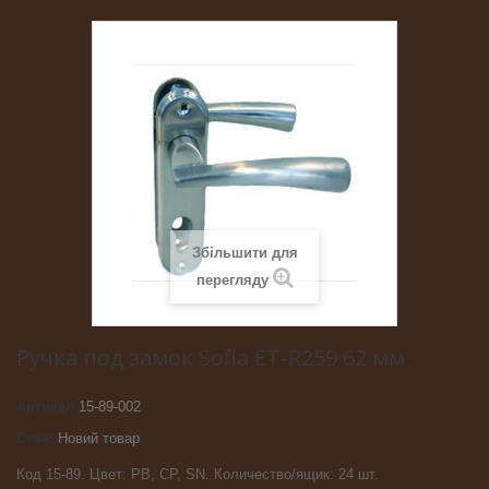
Збільшити для
перегляду
Ручка под замок Sofia ET-R259 62 мм
Артикул
15-89-002
Стан:
Новий товар
Код 15-89. Цвет: PB, CP, SN. Количество/ящик: 24 шт.