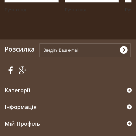
Ручка под...
Ручка под...
Ручка
Розсилка
Категорії
Інформація
Мій Профіль