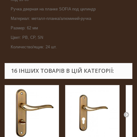
Ручка дверная на планке SOFIA под цилиндр
Материал: металл-планка/алюминий-ручка
Размер: 62 мм
Цвет: PB, CP, SN
Количество/ящик: 24 шт.
16 ІНШИХ ТОВАРІВ В ЦІЙ КАТЕГОРІЇ: