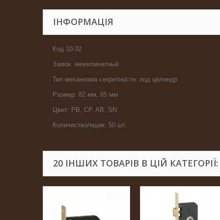
ІНФОРМАЦІЯ
Код 10-32
Замок межкомнатный
Тип механизма секретности: под цилиндр
Размер: 82 мм, 85 мм
Цвет: PB, CP, AB, SN
Количество/ящик: 50 шт.
20 ІНШИХ ТОВАРІВ В ЦІЙ КАТЕГОРІЇ: