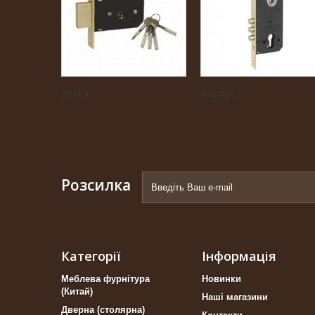
Замок...
Корпус...
Розсилка
Категорії
Інформація
Меблева фурнітура
Новинки
(Китай)
Наші магазини
Дверна (столярна)