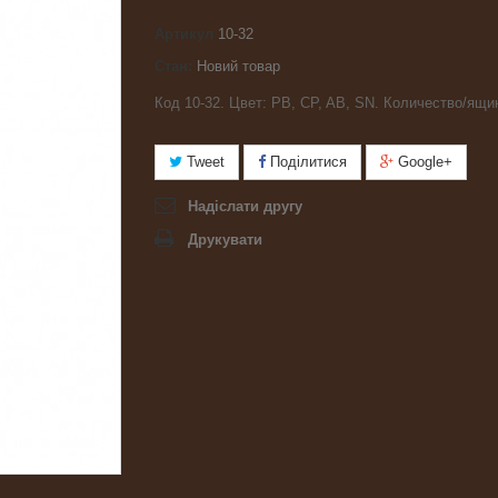
Артикул
10-32
Стан:
Новий товар
Код 10-32. Цвет: PB, CP, AB, SN. Количество/ящик
Tweet
Поділитися
Google+
Надіслати другу
Друкувати