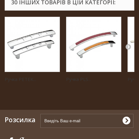
30 ІНШИХ ТОВАРІВ В ЦІЙ КАТЕГОРІЇ:
Ручка PETEK...
Ручка PLS...
Ручка
Розсилка