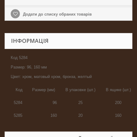
Додати до списку обраних товарів
ІНФОРМАЦІЯ
Код 5284
Размер: 96, 160 мм
Цвет: хром, матовый хром, бронза, желтый
Код
Размер (мм)
В упаковке (шт.)
В ящике (шт.)
5284
96
25
200
5285
160
20
160