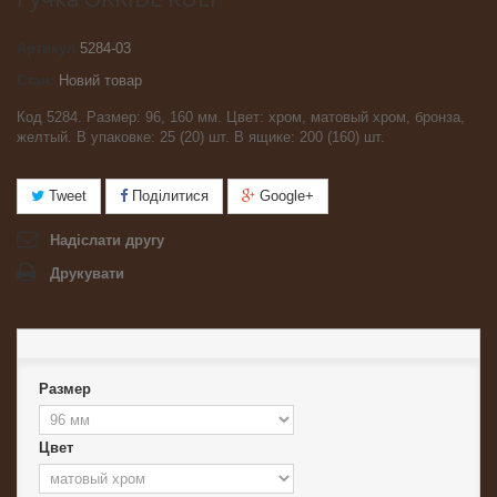
Артикул
5284-03
Стан:
Новий товар
Код 5284. Размер: 96, 160 мм. Цвет: хром, матовый хром, бронза,
желтый. В упаковке: 25 (20) шт. В ящике: 200 (160) шт.
Tweet
Поділитися
Google+
Надіслати другу
Друкувати
Размер
Цвет