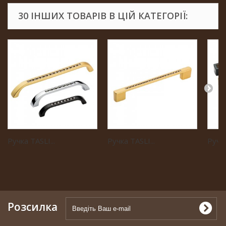
30 ІНШИХ ТОВАРІВ В ЦІЙ КАТЕГОРІЇ:
Ручка TASLI...
Ручка TASLI...
Ручка
Розсилка