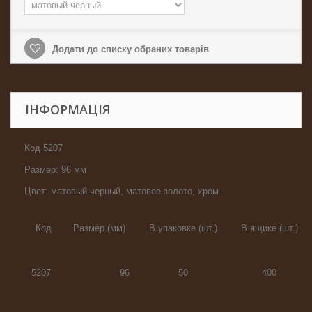
Додати до списку обраних товарів
ІНФОРМАЦІЯ
Код 5207
Размер: 96 мм
Цвет: матовый черный, матовое золото, хром
Код
Размер (мм)
В упаковке (шт.)
В ящике (шт.)
5207
96
50
400