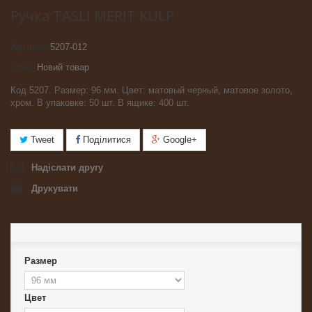
Ручка TASLI MERIT KULP
Артикул
5207-012
Стан:
Новий товар
Код 5207. Размер: 96 мм. Цвет: матовый черный, матовое золото,
хром. В упаковке: 50 шт. В ящике: 400 шт.
Tweet
Поділитися
Google+
Надіслати другу
Друкувати
Размер
Цвет