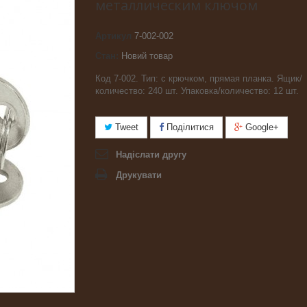
металлическим ключом
Артикул
7-002-002
Стан:
Новий товар
Код 7-002. Тип: с крючком, прямая планка. Ящик/
количество: 240 шт. Упаковка/количество: 12 шт.
Tweet
Поділитися
Google+
Надіслати другу
Друкувати