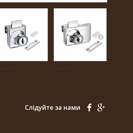
мок для...
Замок для...
Замок...
Слідуйте за нами