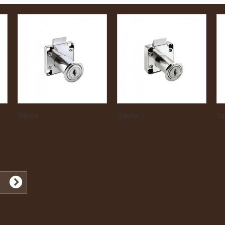
Замок...
Замок...
За