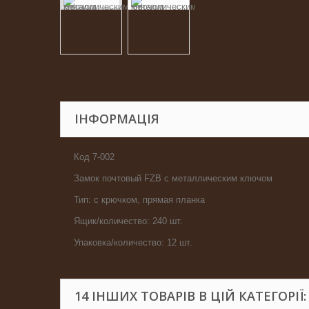
ІНФОРМАЦІЯ
Код 7-002
Замок почтовый FZB с металлическим ключом
Тип: с крючком, прямая планка
Ящик/количество: 240 шт.
Упаковка/количество: 12 шт.
14 ІНШИХ ТОВАРІВ В ЦІЙ КАТЕГОРІЇ: